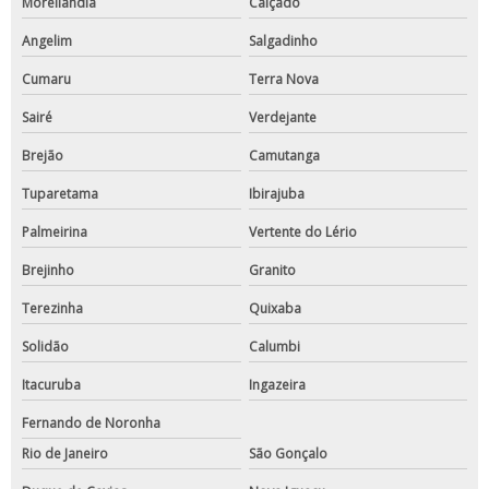
Moreilândia
Calçado
Angelim
Salgadinho
Cumaru
Terra Nova
Sairé
Verdejante
Brejão
Camutanga
Tuparetama
Ibirajuba
Palmeirina
Vertente do Lério
Brejinho
Granito
Terezinha
Quixaba
Solidão
Calumbi
Itacuruba
Ingazeira
Fernando de Noronha
Rio de Janeiro
São Gonçalo