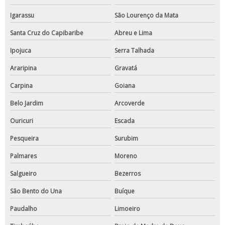
Igarassu
São Lourenço da Mata
Santa Cruz do Capibaribe
Abreu e Lima
Ipojuca
Serra Talhada
Araripina
Gravatá
Carpina
Goiana
Belo Jardim
Arcoverde
Ouricuri
Escada
Pesqueira
Surubim
Palmares
Moreno
Salgueiro
Bezerros
São Bento do Una
Buíque
Paudalho
Limoeiro