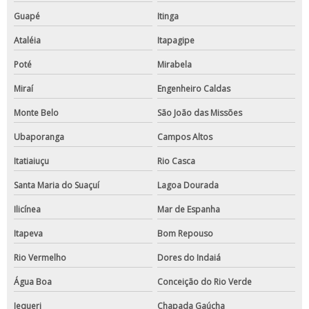
Guapé
Itinga
Ataléia
Itapagipe
Poté
Mirabela
Miraí
Engenheiro Caldas
Monte Belo
São João das Missões
Ubaporanga
Campos Altos
Itatiaiuçu
Rio Casca
Santa Maria do Suaçuí
Lagoa Dourada
Ilicínea
Mar de Espanha
Itapeva
Bom Repouso
Rio Vermelho
Dores do Indaiá
Água Boa
Conceição do Rio Verde
Jequeri
Chapada Gaúcha