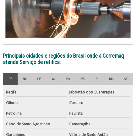
Principais cidades e regiões do Brasil onde a Corremaq
atende Serviço de retifica:
PE
BA
CE
AL
MA
PB
PI
RN
SE
Recife
Jaboatão dos Guararapes
Olinda
Caruaru
Petrolina
Paulista
Cabo de Santo Agostinho
Camaragibe
Garanhuns
Vitória de Santo Antão