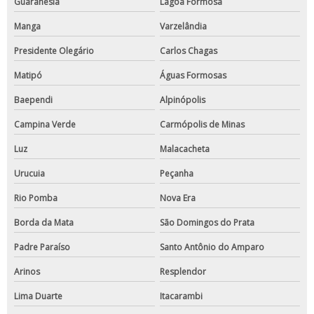
Guaranésia
Lagoa Formosa
Manga
Varzelândia
Presidente Olegário
Carlos Chagas
Matipó
Águas Formosas
Baependi
Alpinópolis
Campina Verde
Carmópolis de Minas
Luz
Malacacheta
Urucuia
Peçanha
Rio Pomba
Nova Era
Borda da Mata
São Domingos do Prata
Padre Paraíso
Santo Antônio do Amparo
Arinos
Resplendor
Lima Duarte
Itacarambi