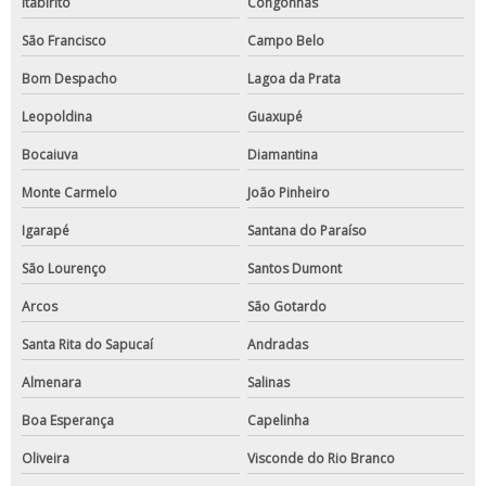
Itabirito
Congonhas
São Francisco
Campo Belo
Bom Despacho
Lagoa da Prata
Leopoldina
Guaxupé
Bocaiuva
Diamantina
Monte Carmelo
João Pinheiro
Igarapé
Santana do Paraíso
São Lourenço
Santos Dumont
Arcos
São Gotardo
Santa Rita do Sapucaí
Andradas
Almenara
Salinas
Boa Esperança
Capelinha
Oliveira
Visconde do Rio Branco