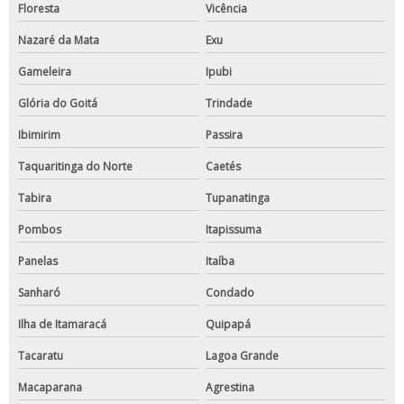
Floresta
Vicência
Nazaré da Mata
Exu
Gameleira
Ipubi
Glória do Goitá
Trindade
Ibimirim
Passira
Taquaritinga do Norte
Caetés
Tabira
Tupanatinga
Pombos
Itapissuma
Panelas
Itaíba
Sanharó
Condado
Ilha de Itamaracá
Quipapá
Tacaratu
Lagoa Grande
Macaparana
Agrestina