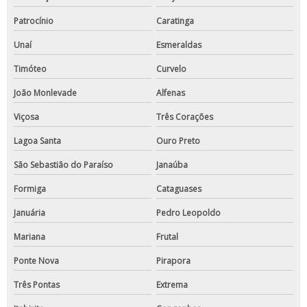
Patrocínio
Caratinga
Unaí
Esmeraldas
Timóteo
Curvelo
João Monlevade
Alfenas
Viçosa
Três Corações
Lagoa Santa
Ouro Preto
São Sebastião do Paraíso
Janaúba
Formiga
Cataguases
Januária
Pedro Leopoldo
Mariana
Frutal
Ponte Nova
Pirapora
Três Pontas
Extrema