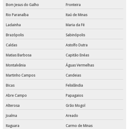
Bom Jesus do Galho
Fronteira
Rio Paranaíba
Itaú de Minas
Ladainha
Maria da Fé
Brazópolis
Sabinópolis
Caldas
Astolfo Dutra
Matias Barbosa
Capitão Enéas
Montalvânia
Águas Vermelhas
Martinho Campos
Candeias
Bicas
Felixlândia
Abre Campo
Papagaios
Alterosa
Grão Mogol
Joaíma
Areado
Itaguara
Carmo de Minas