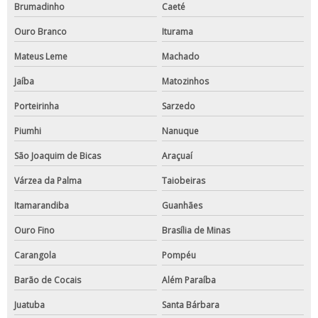
Brumadinho
Caeté
Ouro Branco
Iturama
Mateus Leme
Machado
Jaíba
Matozinhos
Porteirinha
Sarzedo
Piumhi
Nanuque
São Joaquim de Bicas
Araçuaí
Várzea da Palma
Taiobeiras
Itamarandiba
Guanhães
Ouro Fino
Brasília de Minas
Carangola
Pompéu
Barão de Cocais
Além Paraíba
Juatuba
Santa Bárbara