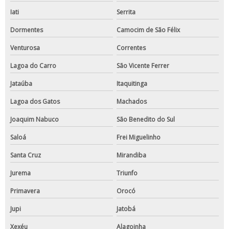
Iati
Serrita
Dormentes
Camocim de São Félix
Venturosa
Correntes
Lagoa do Carro
São Vicente Ferrer
Jataúba
Itaquitinga
Lagoa dos Gatos
Machados
Joaquim Nabuco
São Benedito do Sul
Saloá
Frei Miguelinho
Santa Cruz
Mirandiba
Jurema
Triunfo
Primavera
Orocó
Jupi
Jatobá
Xexéu
Alagoinha