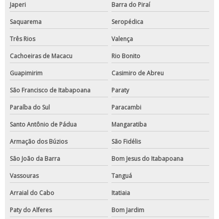
Japeri
Barra do Piraí
Saquarema
Seropédica
Três Rios
Valença
Cachoeiras de Macacu
Rio Bonito
Guapimirim
Casimiro de Abreu
São Francisco de Itabapoana
Paraty
Paraíba do Sul
Paracambi
Santo Antônio de Pádua
Mangaratiba
Armação dos Búzios
São Fidélis
São João da Barra
Bom Jesus do Itabapoana
Vassouras
Tanguá
Arraial do Cabo
Itatiaia
Paty do Alferes
Bom Jardim