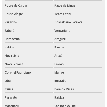
Poços de Caldas
Patos de Minas
Pouso Alegre
Teófilo Otoni
Varginha
Conselheiro Lafaiete
Sabará
Vespasiano
Barbacena
Araguari
Itabira
Passos
Nova Lima
Araxá
Nova Serrana
Lavras
Coronel Fabriciano
Muriaé
Ubá
Ituiutaba
Itaúna
Pará de Minas
Paracatu
Itajubá
Manhuaçu
São João del Rei