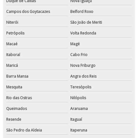
Duque de Caxias
Nova Iguaçu
Campos dos Goytacazes
Belford Roxo
Niterói
São João de Meriti
Petrópolis
Volta Redonda
Macaé
Magé
Itaboraí
Cabo Frio
Maricá
Nova Friburgo
Barra Mansa
Angra dos Reis
Mesquita
Teresópolis
Rio das Ostras
Nilópolis
Queimados
Araruama
Resende
Itaguaí
São Pedro da Aldeia
Itaperuna