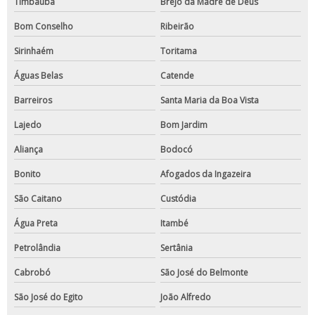
Timbaúba
Brejo da Madre de Deus
Bom Conselho
Ribeirão
Sirinhaém
Toritama
Águas Belas
Catende
Barreiros
Santa Maria da Boa Vista
Lajedo
Bom Jardim
Aliança
Bodocó
Bonito
Afogados da Ingazeira
São Caitano
Custódia
Água Preta
Itambé
Petrolândia
Sertânia
Cabrobó
São José do Belmonte
São José do Egito
João Alfredo