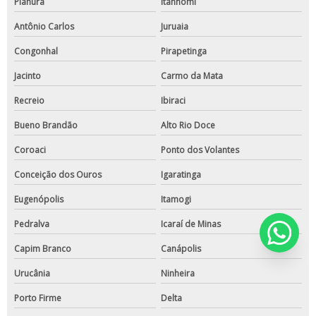
Planura
Itanhomi
Antônio Carlos
Juruaia
Congonhal
Pirapetinga
Jacinto
Carmo da Mata
Recreio
Ibiraci
Bueno Brandão
Alto Rio Doce
Coroaci
Ponto dos Volantes
Conceição dos Ouros
Igaratinga
Eugenópolis
Itamogi
Pedralva
Icaraí de Minas
Capim Branco
Canápolis
Urucânia
Ninheira
Porto Firme
Delta