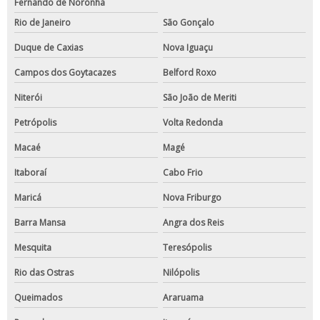
Fernando de Noronha
Rio de Janeiro
São Gonçalo
Duque de Caxias
Nova Iguaçu
Campos dos Goytacazes
Belford Roxo
Niterói
São João de Meriti
Petrópolis
Volta Redonda
Macaé
Magé
Itaboraí
Cabo Frio
Maricá
Nova Friburgo
Barra Mansa
Angra dos Reis
Mesquita
Teresópolis
Rio das Ostras
Nilópolis
Queimados
Araruama