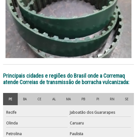
Principais cidades e regiões do Brasil onde a Corremaq
atende Correias de transmissão de borracha vulcanizada:
PE
BA
CE
AL
MA
PB
PI
RN
SE
Recife
Jaboatão dos Guararapes
Olinda
Caruaru
Petrolina
Paulista