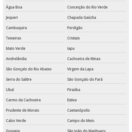
Água Boa
Conceição do Rio Verde
Jequeri
Chapada Gaúcha
Cambuquira
Perdigão
Teixeiras
Cristais
Mato Verde
Iapu
Andrelândia
Cachoeira de Minas
São Gonçalo do Rio Abaixo
Virgem da Lapa
Serra do Salitre
São Gonçalo do Pará
Ubaí
Piraúba
Carmo da Cachoeira
Estiva
Prudente de Morais
Caetanópolis
Cabo Verde
Campo do Meio
Gouveia
São João do Manhuaçu