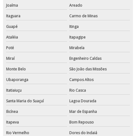
Joaíma
Areado
Itaguara
Carmo de Minas
Guapé
Itinga
Ataléia
Itapagipe
Poté
Mirabela
Miraí
Engenheiro Caldas
Monte Belo
São João das Missões
Ubaporanga
Campos Altos
Itatiaiuçu
Rio Casca
Santa Maria do Suaçuí
Lagoa Dourada
Ilicínea
Mar de Espanha
Itapeva
Bom Repouso
Rio Vermelho
Dores do Indaiá