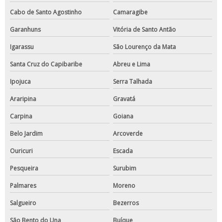
Cabo de Santo Agostinho
Camaragibe
Garanhuns
Vitória de Santo Antão
Igarassu
São Lourenço da Mata
Santa Cruz do Capibaribe
Abreu e Lima
Ipojuca
Serra Talhada
Araripina
Gravatá
Carpina
Goiana
Belo Jardim
Arcoverde
Ouricuri
Escada
Pesqueira
Surubim
Palmares
Moreno
Salgueiro
Bezerros
São Bento do Una
Buíque