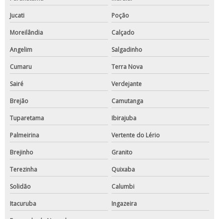
Jucati
Poção
Moreilândia
Calçado
Angelim
Salgadinho
Cumaru
Terra Nova
Sairé
Verdejante
Brejão
Camutanga
Tuparetama
Ibirajuba
Palmeirina
Vertente do Lério
Brejinho
Granito
Terezinha
Quixaba
Solidão
Calumbi
Itacuruba
Ingazeira