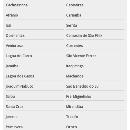
Cachoeirinha
Capoeiras
Afrânio
Carnaíba
Iati
Serrita
Dormentes
Camocim de São Félix
Venturosa
Correntes
Lagoa do Carro
São Vicente Ferrer
Jataúba
Itaquitinga
Lagoa dos Gatos
Machados
Joaquim Nabuco
São Benedito do Sul
Saloá
Frei Miguelinho
Santa Cruz
Mirandiba
Jurema
Triunfo
Primavera
Orocó