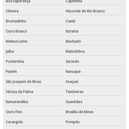
Boa Esperança
Capelinha
Oliveira
Visconde do Rio Branco
Brumadinho
Caeté
Ouro Branco
Iturama
Mateus Leme
Machado
Jaíba
Matozinhos
Porteirinha
Sarzedo
Piumhi
Nanuque
São Joaquim de Bicas
Araçuaí
Várzea da Palma
Taiobeiras
Itamarandiba
Guanhães
Ouro Fino
Brasília de Minas
Carangola
Pompéu