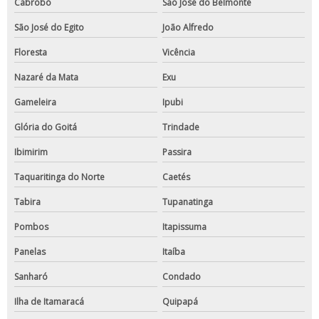
Cabrobó
São José do Belmonte
São José do Egito
João Alfredo
Floresta
Vicência
Nazaré da Mata
Exu
Gameleira
Ipubi
Glória do Goitá
Trindade
Ibimirim
Passira
Taquaritinga do Norte
Caetés
Tabira
Tupanatinga
Pombos
Itapissuma
Panelas
Itaíba
Sanharó
Condado
Ilha de Itamaracá
Quipapá