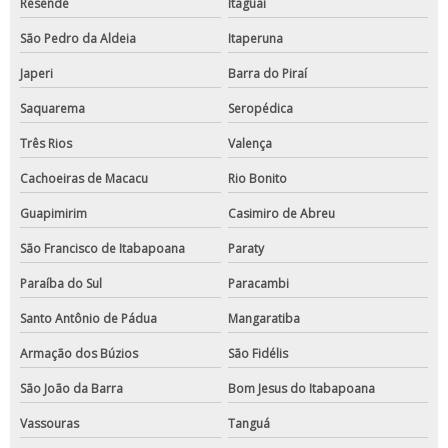
Resende
Itaguaí
São Pedro da Aldeia
Itaperuna
Japeri
Barra do Piraí
Saquarema
Seropédica
Três Rios
Valença
Cachoeiras de Macacu
Rio Bonito
Guapimirim
Casimiro de Abreu
São Francisco de Itabapoana
Paraty
Paraíba do Sul
Paracambi
Santo Antônio de Pádua
Mangaratiba
Armação dos Búzios
São Fidélis
São João da Barra
Bom Jesus do Itabapoana
Vassouras
Tanguá