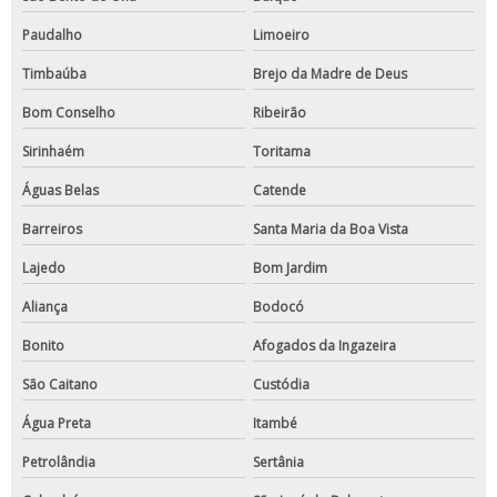
Paudalho
Limoeiro
Timbaúba
Brejo da Madre de Deus
Bom Conselho
Ribeirão
Sirinhaém
Toritama
Águas Belas
Catende
Barreiros
Santa Maria da Boa Vista
Lajedo
Bom Jardim
Aliança
Bodocó
Bonito
Afogados da Ingazeira
São Caitano
Custódia
Água Preta
Itambé
Petrolândia
Sertânia