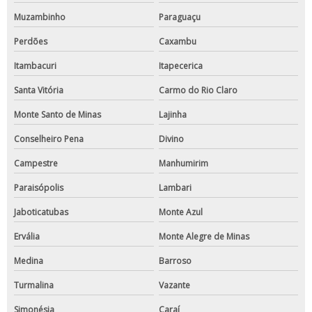
Muzambinho
Paraguaçu
Perdões
Caxambu
Itambacuri
Itapecerica
Santa Vitória
Carmo do Rio Claro
Monte Santo de Minas
Lajinha
Conselheiro Pena
Divino
Campestre
Manhumirim
Paraisópolis
Lambari
Jaboticatubas
Monte Azul
Ervália
Monte Alegre de Minas
Medina
Barroso
Turmalina
Vazante
Simonésia
Caraí