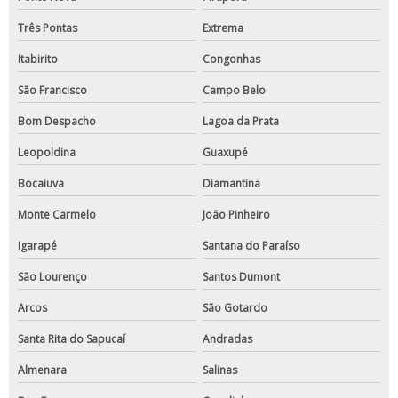
Três Pontas
Extrema
Itabirito
Congonhas
São Francisco
Campo Belo
Bom Despacho
Lagoa da Prata
Leopoldina
Guaxupé
Bocaiuva
Diamantina
Monte Carmelo
João Pinheiro
Igarapé
Santana do Paraíso
São Lourenço
Santos Dumont
Arcos
São Gotardo
Santa Rita do Sapucaí
Andradas
Almenara
Salinas