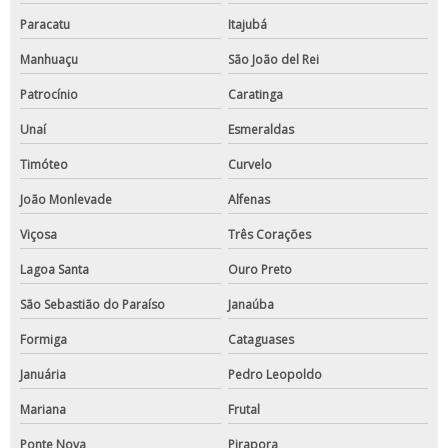
Paracatu
Itajubá
Manhuaçu
São João del Rei
Patrocínio
Caratinga
Unaí
Esmeraldas
Timóteo
Curvelo
João Monlevade
Alfenas
Viçosa
Três Corações
Lagoa Santa
Ouro Preto
São Sebastião do Paraíso
Janaúba
Formiga
Cataguases
Januária
Pedro Leopoldo
Mariana
Frutal
Ponte Nova
Pirapora