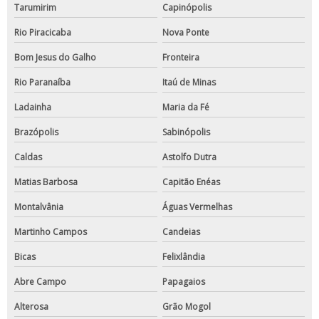
Tarumirim
Capinópolis
Rio Piracicaba
Nova Ponte
Bom Jesus do Galho
Fronteira
Rio Paranaíba
Itaú de Minas
Ladainha
Maria da Fé
Brazópolis
Sabinópolis
Caldas
Astolfo Dutra
Matias Barbosa
Capitão Enéas
Montalvânia
Águas Vermelhas
Martinho Campos
Candeias
Bicas
Felixlândia
Abre Campo
Papagaios
Alterosa
Grão Mogol